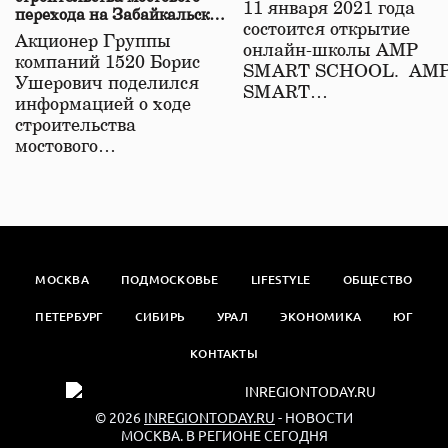
11 января 2021 года
перехода на Забайкальской
состоится открытие
железной дороге
Акционер Группы
онлайн-школы АМР
компаний 1520 Борис
SMART SCHOOL. АМ
Ушерович поделился
SMART…
информацией о ходе
строительства
мостового…
МОСКВА
ПОДМОСКОВЬЕ
LIFESTYLE
ОБЩЕСТВО
ПЕТЕРБУРГ
СИБИРЬ
УРАЛ
ЭКОНОМИКА
ЮГ
КОНТАКТЫ
© 2026
INREGIONTODAY.RU
- НОВОСТИ
МОСКВА. В РЕГИОНЕ СЕГОДНЯ