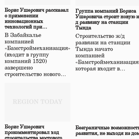
Борис Ушерович рассказал
Группа компаний Бориса
о применении
Ушеровича строит новую ж
инновационных
д развязку на станции
технологий при
Тында
строительстве нового моста
В Забайкалье
Строительство ж/д
в Забайкалье
компанией
развязки на станции
«Бамстроймеханизация»
Тында начато
(входит в группу
компанией
компаний 1520)
«Бамстроймеханизация
завершено
которая входит в…
строительство нового…
Борис Ушерович
Безграничные возможност
прокомментировал ход
развития, не выходя из до
строительства мостового