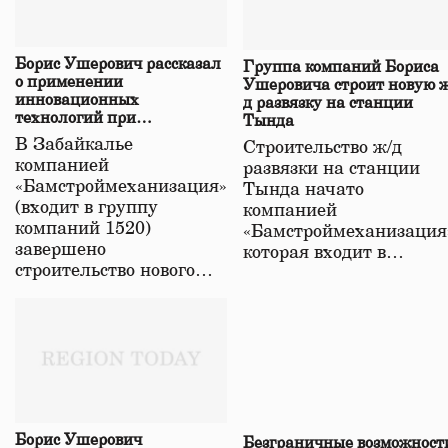
Борис Ушерович рассказал
Группа компаний Бориса
о применении
Ушеровича строит новую ж
инновационных
д развязку на станции
технологий при
Тында
строительстве нового моста
В Забайкалье
Строительство ж/д
в Забайкалье
компанией
развязки на станции
«Бамстроймеханизация»
Тында начато
(входит в группу
компанией
компаний 1520)
«Бамстроймеханизация
завершено
которая входит в…
строительство нового…
Борис Ушерович
Безграничные возможност