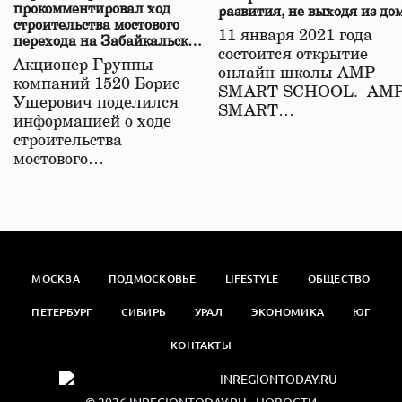
прокомментировал ход
развития, не выходя из до
строительства мостового
11 января 2021 года
перехода на Забайкальской
состоится открытие
железной дороге
Акционер Группы
онлайн-школы АМР
компаний 1520 Борис
SMART SCHOOL. АМ
Ушерович поделился
SMART…
информацией о ходе
строительства
мостового…
МОСКВА
ПОДМОСКОВЬЕ
LIFESTYLE
ОБЩЕСТВО
ПЕТЕРБУРГ
СИБИРЬ
УРАЛ
ЭКОНОМИКА
ЮГ
КОНТАКТЫ