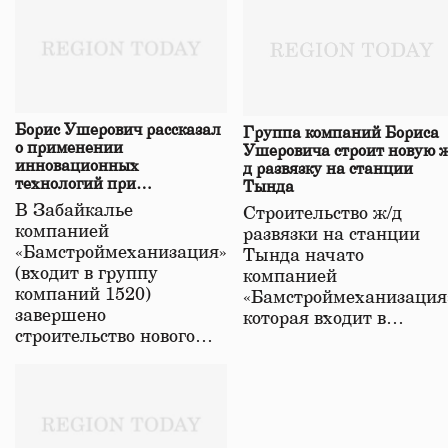
Борис Ушерович рассказал
Группа компаний Бориса
о применении
Ушеровича строит новую ж
инновационных
д развязку на станции
технологий при
Тында
строительстве нового моста
В Забайкалье
Строительство ж/д
в Забайкалье
компанией
развязки на станции
«Бамстроймеханизация»
Тында начато
(входит в группу
компанией
компаний 1520)
«Бамстроймеханизация
завершено
которая входит в…
строительство нового…