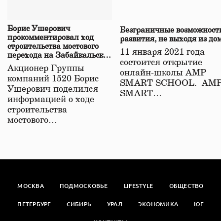
Борис Ушерович
Безграничные возможност
прокомментировал ход
развития, не выходя из до
строительства мостового
11 января 2021 года
перехода на Забайкальской
состоится открытие
железной дороге
Акционер Группы
онлайн-школы АМР
компаний 1520 Борис
SMART SCHOOL. АМ
Ушерович поделился
SMART…
информацией о ходе
строительства
мостового…
МОСКВА
ПОДМОСКОВЬЕ
LIFESTYLE
ОБЩЕСТВО
ПЕТЕРБУРГ
СИБИРЬ
УРАЛ
ЭКОНОМИКА
ЮГ