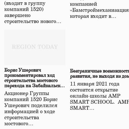
(входит в группу
компанией
компаний 1520)
«Бамстроймеханизация
завершено
которая входит в…
строительство нового…
Борис Ушерович
Безграничные возможност
прокомментировал ход
развития, не выходя из до
строительства мостового
11 января 2021 года
перехода на Забайкальской
состоится открытие
железной дороге
Акционер Группы
онлайн-школы АМР
компаний 1520 Борис
SMART SCHOOL. АМ
Ушерович поделился
SMART…
информацией о ходе
строительства
мостового…