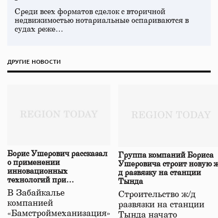
Среди всех форматов сделок с вторичной
недвижимостью нотариальные оспариваются в
судах реже…
ДРУГИЕ НОВОСТИ
Борис Ушерович рассказал
Группа компаний Бориса
о применении
Ушеровича строит новую ж
инновационных
д развязку на станции
технологий при
Тында
строительстве нового моста
В Забайкалье
Строительство ж/д
в Забайкалье
компанией
развязки на станции
«Бамстроймеханизация»
Тында начато