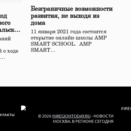
Безграничные возможности
ход
развития, не выходя из
вого
дома
альской
11 января 2021 года состоится
открытие онлайн-школы АМР
аний
SMART SCHOOL. АМР
SMART…
 о ходе
о…
НТАКТЫ
© 2026
INREGIONTODAY.RU
- НОВОСТИ
МОСКВА. В РЕГИОНЕ СЕГОДНЯ