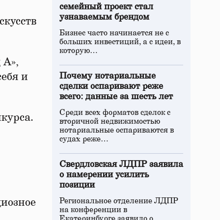
семейный проект стал
узнаваемым брендом
скусств
Бизнес часто начинается не с
больших инвестиций, а с идеи, в
которую…
 А»,
себя и
Почему нотариальные
сделки оспаривают реже
всего: данные за шесть лет
Среди всех форматов сделок с
курса.
вторичной недвижимостью
нотариальные оспариваются в
судах реже…
Свердловская ЛДПР заявила
о намерении усилить
позиции
диозное
Региональное отделение ЛДПР
на конференции в
Екатеринбурге заявило о