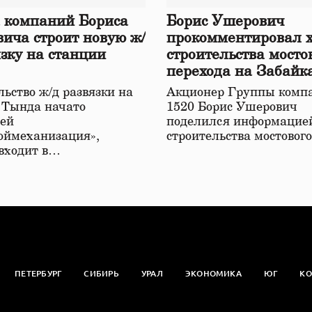
 компаний Бориса
Борис Ушерович
ича строит новую ж/
прокомментировал 
язку на станции
строительства мосто
перехода на Забайк
железной дороге
ьство ж/д развязки на
Акционер Группы комп
 Тында начато
1520 Борис Ушерович
ей
поделился информацией
оймеханизация»,
строительства мостовог
 входит в…
ПЕТЕРБУРГ
СИБИРЬ
УРАЛ
ЭКОНОМИКА
ЮГ
КО