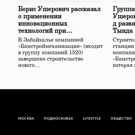
Борис Ушерович рассказал
Группа
о применении
Ушеров
инновационных
д разв
технологий при
Тында
строительстве нового моста
В Забайкалье компанией
Строител
в Забайкалье
«Бамстроймеханизация» (входит
станции
в группу компаний 1520)
компани
завершено строительство
«Бамстр
нового…
которая
МОСКВА
ПОДМОСКОВЬЕ
LIFESTYLE
ОБЩЕСТВО