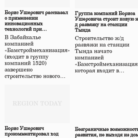
Борис Ушерович рассказал
Группа компаний Бориса
о применении
Ушеровича строит новую ж
инновационных
д развязку на станции
технологий при
Тында
строительстве нового моста
В Забайкалье
Строительство ж/д
в Забайкалье
компанией
развязки на станции
«Бамстроймеханизация»
Тында начато
(входит в группу
компанией
компаний 1520)
«Бамстроймеханизация
завершено
которая входит в…
строительство нового…
Борис Ушерович
Безграничные возможност
прокомментировал ход
развития, не выходя из до