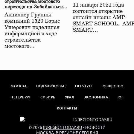
строительства мостового
11 января 2021 года
перехода на Забайкальской
состоится открытие
железной дороге
Акционер Группы
онлайн-школы АМР
компаний 1520 Борис
SMART SCHOOL. АМ
Ушерович поделился
SMART…
информацией о ходе
строительства
мостового…
МОСКВА
ПОДМОСКОВЬЕ
LIFESTYLE
ОБЩЕСТВО
ПЕТЕРБУРГ
СИБИРЬ
УРАЛ
ЭКОНОМИКА
ЮГ
КОНТАКТЫ
© 2026
INREGIONTODAY.RU
- НОВОСТИ
МОСКВА. В РЕГИОНЕ СЕГОДНЯ