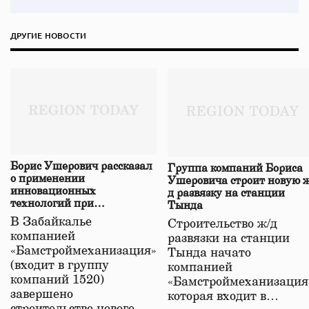
ДРУГИЕ НОВОСТИ
Борис Ушерович рассказал
Группа компаний Бориса
о применении
Ушеровича строит новую ж
инновационных
д развязку на станции
технологий при
Тында
строительстве нового моста
В Забайкалье
Строительство ж/д
в Забайкалье
компанией
развязки на станции
«Бамстроймеханизация»
Тында начато
(входит в группу
компанией
компаний 1520)
«Бамстроймеханизация
завершено
которая входит в…