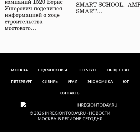
компаний 1520 Борис
SMART SCHOOL. АМ
Ушерович поделился
SMART…
информацией о ходе
строительства
мостового…
МОСКВА
ПОДМОСКОВЬЕ
LIFESTYLE
ОБЩЕСТВО
ПЕТЕРБУРГ
СИБИРЬ
УРАЛ
ЭКОНОМИКА
ЮГ
КОНТАКТЫ
© 2026
INREGIONTODAY.RU
- НОВОСТИ
МОСКВА. В РЕГИОНЕ СЕГОДНЯ