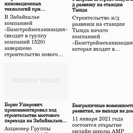
инновационных
д развязку на станции
технологий при
Тында
строительстве нового моста
В Забайкалье
Строительство ж/д
в Забайкалье
компанией
развязки на станции
«Бамстроймеханизация»
Тында начато
(входит в группу
компанией
компаний 1520)
«Бамстроймеханизация
завершено
которая входит в…
строительство нового…
Борис Ушерович
Безграничные возможност
прокомментировал ход
развития, не выходя из до
строительства мостового
11 января 2021 года
перехода на Забайкальской
состоится открытие
железной дороге
Акционер Группы
онлайн-школы АМР