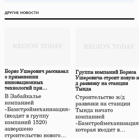
ДРУГИЕ НОВОСТИ
Борис Ушерович рассказал
Группа компаний Бориса
о применении
Ушеровича строит новую ж
инновационных
д развязку на станции
технологий при
Тында
строительстве нового моста
В Забайкалье
Строительство ж/д
в Забайкалье
компанией
развязки на станции
«Бамстроймеханизация»
Тында начато
(входит в группу
компанией
компаний 1520)
«Бамстроймеханизация
завершено
которая входит в…
строительство нового…