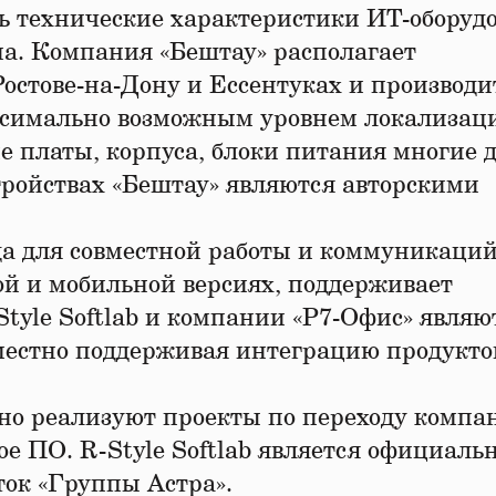
сь технические характеристики ИТ-оборуд
а. Компания «Бештау» располагает
стове-на-Дону и Ессентуках и производи
симально возможным уровнем локализац
 платы, корпуса, блоки питания многие 
ройствах «Бештау» являются авторскими
а для совместной работы и коммуникаций
ой и мобильной версиях, поддерживает
Style Softlab и компании «Р7-Офиc» являю
местно поддерживая интеграцию продукто
стно реализуют проекты по переходу компа
ое ПО. R-Style Softlab является официал
ток «Группы Астра».