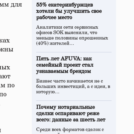
амм для
55% екатеринбуржцев
хотели бы улучшить свое
рабочее место
Аналитики сети сервисных
офисов SOK выяснили, что
меньше половины опрошенных
ках
(40%) жителей…
ажны
Пять лет AFUVA: как
семейный проект стал
ных
узнаваемым брендом
вают
Бизнес часто начинается не с
ам по
больших инвестиций, а с идеи, в
которую…
по
а
Почему нотариальные
сделки оспаривают реже
всего: данные за шесть лет
и
Среди всех форматов сделок с