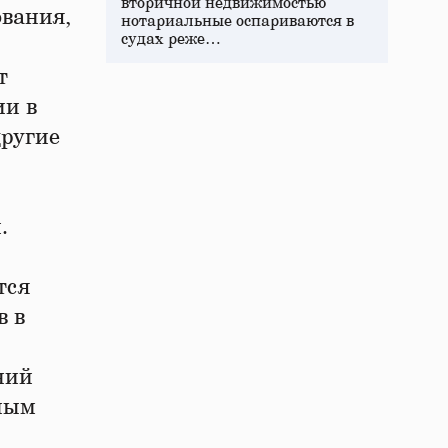
вторичной недвижимостью
ования,
нотариальные оспариваются в
судах реже…
т
ии в
другие
.
тся
в в
ний
ьным