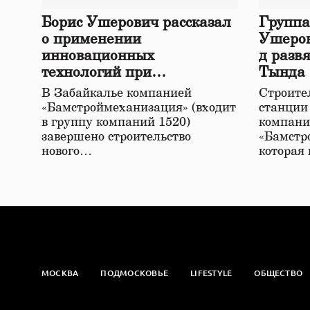
Борис Ушерович рассказал
Группа
о применении
Ушеров
инновационных
д разв
технологий при
Тында
строительстве нового моста
В Забайкалье компанией
Строител
в Забайкалье
«Бамстроймеханизация» (входит
станции
в группу компаний 1520)
компани
завершено строительство
«Бамстр
нового…
которая
МОСКВА
ПОДМОСКОВЬЕ
LIFESTYLE
ОБЩЕСТВО