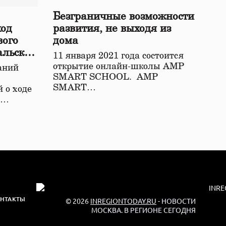
Безграничные возможности
ход
развития, не выходя из
вого
дома
альской
11 января 2021 года состоится
открытие онлайн-школы АМР
аний
SMART SCHOOL. АМР
SMART…
 о ходе
о…
НТАКТЫ
© 2026
INREGIONTODAY.RU
- НОВОСТИ
МОСКВА. В РЕГИОНЕ СЕГОДНЯ