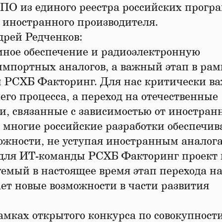
ПО из единого реестра российских прогр
иностранного производителя.
рей Редченков:
мное обеспечение и радиоэлектронную
импортных аналогов, а важный этап в рам
 РСХБ Факторинг. Для нас критически в
его процесса, а переход на отечественные
и, связанные с зависимостью от иностран
 многие российские разработки обеспечи
жности, не уступая иностранным аналог
, для ИТ-команды РСХБ Факторинг проект 
емый в настоящее время этап перехода н
ет новые возможности в части развития
амках открытого конкурса по совокупност