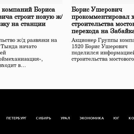
 компаний Бориса
Борис Ушерович
ича строит новую ж/
прокомментировал 
язку на станции
строительства мосто
перехода на Забайк
железной дороге
ьство ж/д развязки на
Акционер Группы комп
 Тында начато
1520 Борис Ушерович
ей
поделился информацией
оймеханизация»,
строительства мостовог
 входит в…
ПЕТЕРБУРГ
СИБИРЬ
УРАЛ
ЭКОНОМИКА
ЮГ
КО