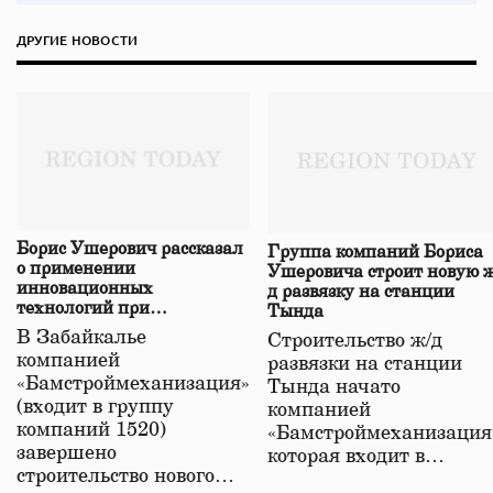
ДРУГИЕ НОВОСТИ
Борис Ушерович рассказал
Группа компаний Бориса
о применении
Ушеровича строит новую ж
инновационных
д развязку на станции
технологий при
Тында
строительстве нового моста
В Забайкалье
Строительство ж/д
в Забайкалье
компанией
развязки на станции
«Бамстроймеханизация»
Тында начато
(входит в группу
компанией
компаний 1520)
«Бамстроймеханизация
завершено
которая входит в…
строительство нового…