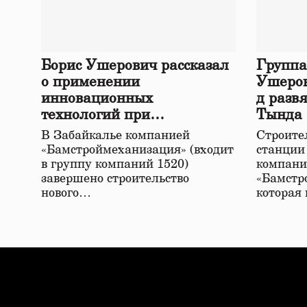
Борис Ушерович рассказал
Группа
о применении
Ушеров
инновационных
д разв
технологий при
Тында
строительстве нового моста
В Забайкалье компанией
Строител
в Забайкалье
«Бамстроймеханизация» (входит
станции
в группу компаний 1520)
компани
завершено строительство
«Бамстр
нового…
которая