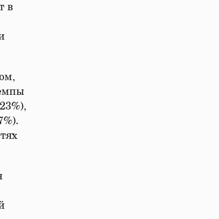
т в
и
ом,
темпы
23%),
7%).
стях
я
й