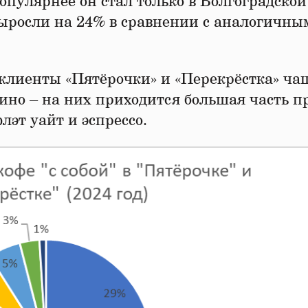
Популярнее он стал только в Волгоградской
 выросли на 24% в сравнении с аналогичны
» клиенты «Пятёрочки» и «Перекрёстка» ча
ино – на них приходится большая часть п
лэт уайт и эспрессо.