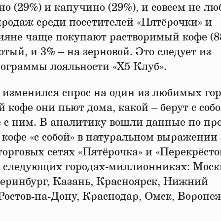
но (29%) и капучино (29%), и совсем не лю
продаж среди посетителей «Пятёрочки» и
сияне чаще покупают растворимый кофе (8
ый, и 3% – на зерновой. Это следует из
рограммы лояльности «Х5 Клуб».
 изменился спрос на один из любимых го
 кофе они пьют дома, какой – берут с собо
те с ним. В аналитику вошли данные по п
 кофе «с собой» в натуральном выражении 
 торговых сетях «Пятёрочка» и «Перекрёсто
в следующих городах-миллионниках: Моск
теринбург, Казань, Красноярск, Нижний
Ростов-на-Дону, Краснодар, Омск, Воронеж