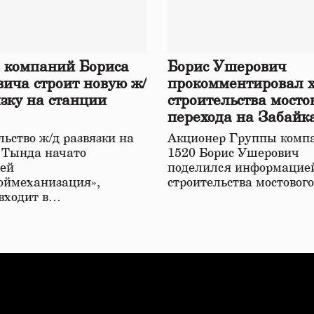
 компаний Бориса
Борис Ушерович
ича строит новую ж/
прокомментировал 
язку на станции
строительства мосто
перехода на Забайк
железной дороге
ьство ж/д развязки на
Акционер Группы комп
 Тында начато
1520 Борис Ушерович
ей
поделился информацией
оймеханизация»,
строительства мостовог
 входит в…