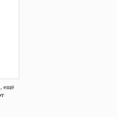
, ещё
ют