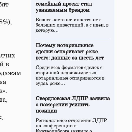
бят
семейный проект стал
узнаваемым брендом
Бизнес часто начинается не с
8%),
больших инвестиций, а с идеи, в
которую…
Почему нотариальные
сделки оспаривают реже
рячих
всего: данные за шесть лет
й в
Среди всех форматов сделок с
родажам
вторичной недвижимостью
нотариальные оспариваются в
за
судах реже…
к».
Свердловская ЛДПР заявила
ва,
о намерении усилить
позиции
,
Региональное отделение ЛДПР
на конференции в
Екатеринбурге заявило о