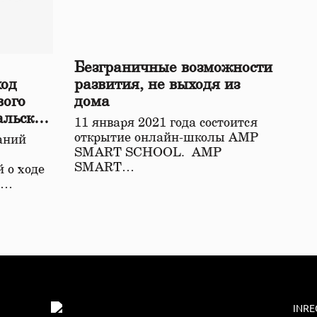
Безграничные возможности
ход
развития, не выходя из
вого
дома
альской
11 января 2021 года состоится
открытие онлайн-школы АМР
аний
SMART SCHOOL. АМР
SMART…
 о ходе
о…