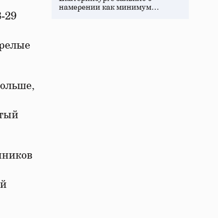
намерении как минимум…
-29
зрелые
больше,
отый
нников
ой