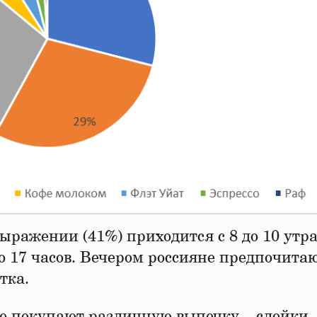
ражении (41%) приходится с 8 до 10 утра
 до 17 часов. Вечером россияне предпочита
тка.
не покупают различную выпечку – слойки,