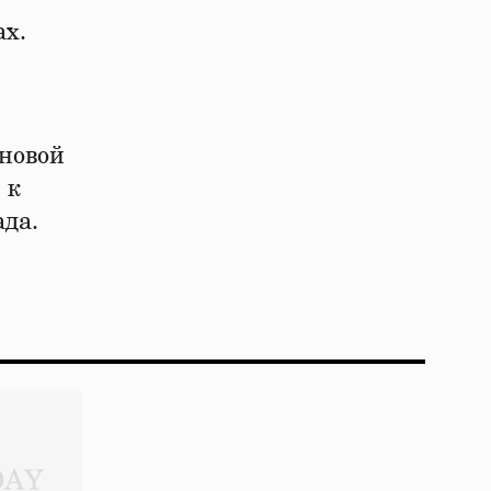
ах.
рновой
 к
ада.