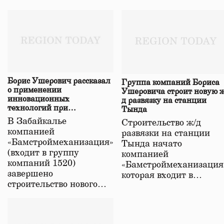
Борис Ушерович рассказал
Группа компаний Бориса
о применении
Ушеровича строит новую ж
инновационных
д развязку на станции
технологий при
Тында
строительстве нового моста
В Забайкалье
Строительство ж/д
в Забайкалье
компанией
развязки на станции
«Бамстроймеханизация»
Тында начато
(входит в группу
компанией
компаний 1520)
«Бамстроймеханизация
завершено
которая входит в…
строительство нового…