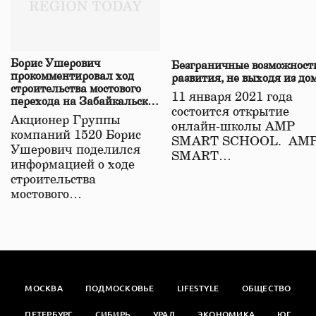
Борис Ушерович
Безграничные возможност
прокомментировал ход
развития, не выходя из до
строительства мостового
11 января 2021 года
перехода на Забайкальской
состоится открытие
железной дороге
Акционер Группы
онлайн-школы АМР
компаний 1520 Борис
SMART SCHOOL. АМ
Ушерович поделился
SMART…
информацией о ходе
строительства
мостового…
МОСКВА
ПОДМОСКОВЬЕ
LIFESTYLE
ОБЩЕСТВО
ПЕТЕРБУРГ
СИБИРЬ
УРАЛ
ЭКОНОМИКА
ЮГ