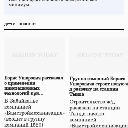
минимум…
ДРУГИЕ НОВОСТИ
Борис Ушерович рассказал
Группа компаний Бориса
о применении
Ушеровича строит новую ж
инновационных
д развязку на станции
технологий при
Тында
строительстве нового моста
В Забайкалье
Строительство ж/д
в Забайкалье
компанией
развязки на станции
«Бамстроймеханизация»
Тында начато
(входит в группу
компанией
компаний 1520)
«Бамстроймеханизация