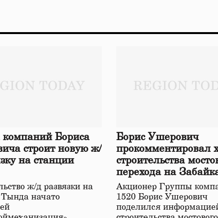
 компаний Бориса
Борис Ушерович
ича строит новую ж/
прокомментировал 
язку на станции
строительства мосто
перехода на Забайк
железной дороге
ьство ж/д развязки на
Акционер Группы комп
 Тында начато
1520 Борис Ушерович
ей
поделился информацией
оймеханизация»,
строительства мостовог