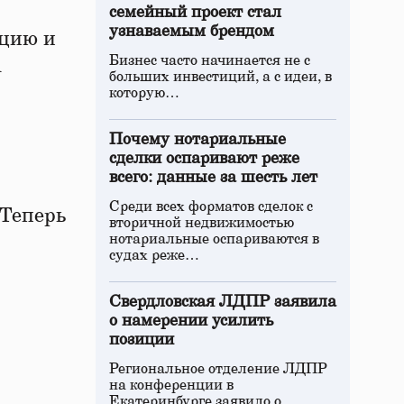
семейный проект стал
узнаваемым брендом
ацию и
Бизнес часто начинается не с
а
больших инвестиций, а с идеи, в
которую…
Почему нотариальные
сделки оспаривают реже
всего: данные за шесть лет
Среди всех форматов сделок с
 Теперь
вторичной недвижимостью
нотариальные оспариваются в
судах реже…
Свердловская ЛДПР заявила
о намерении усилить
позиции
Региональное отделение ЛДПР
на конференции в
Екатеринбурге заявило о