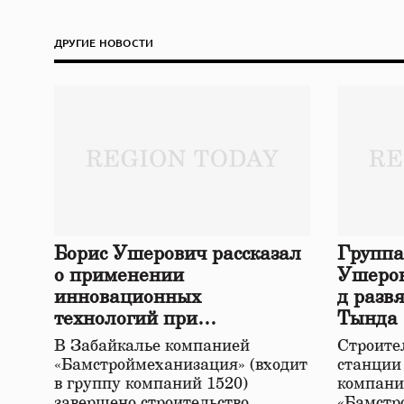
ДРУГИЕ НОВОСТИ
Борис Ушерович рассказал
Группа
о применении
Ушеров
инновационных
д разв
технологий при
Тында
строительстве нового моста
В Забайкалье компанией
Строител
в Забайкалье
«Бамстроймеханизация» (входит
станции
в группу компаний 1520)
компани
завершено строительство
«Бамстр