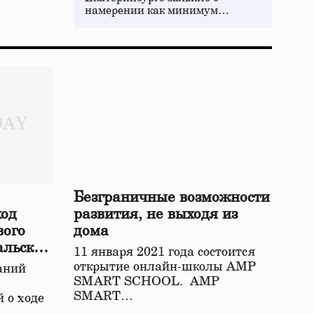
намерении как минимум…
Безграничные возможности
ход
развития, не выходя из
вого
дома
альской
11 января 2021 года состоится
открытие онлайн-школы АМР
аний
SMART SCHOOL. АМР
SMART…
 о ходе
о…