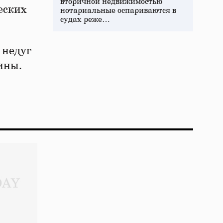
вторичной недвижимостью
еских
нотариальные оспариваются в
судах реже…
 недуг
ины.