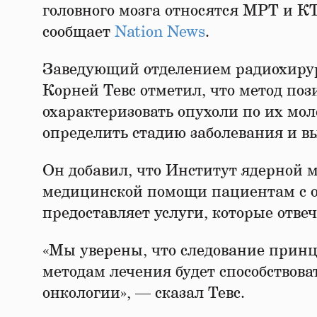
головного мозга относятся МРТ и КТ
сообщает
Nation News
.
Заведующий отделением радиохирур
Корней Тевс отметил, что метод по
охарактеризовать опухоли по их мо
определить стадию заболевания и в
Он добавил, что Институт ядерной 
медицинской помощи пациентам с о
предоставляет услуги, которые отв
«Мы уверены, что следование прин
методам лечения будет способствов
онкологии», — сказал Тевс.