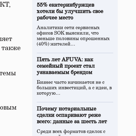
/КТ,
55% екатеринбуржцев
хотели бы улучшить свое
рабочее место
Аналитики сети сервисных
офисов SOK выяснили, что
ляет
меньше половины опрошенных
(40%) жителей…
 также
Пять лет AFUVA: как
семейный проект стал
стемы
узнаваемым брендом
Бизнес часто начинается не с
больших инвестиций, а с идеи, в
которую…
довым
Почему нотариальные
сделки оспаривают реже
всего: данные за шесть лет
Среди всех форматов сделок с