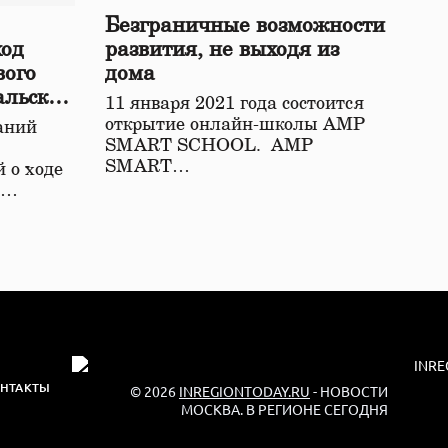
Безграничные возможности
ход
развития, не выходя из
вого
дома
альской
11 января 2021 года состоится
открытие онлайн-школы АМР
аний
SMART SCHOOL. АМР
SMART…
 о ходе
о…
НТАКТЫ
© 2026
INREGIONTODAY.RU
- НОВОСТИ
МОСКВА. В РЕГИОНЕ СЕГОДНЯ