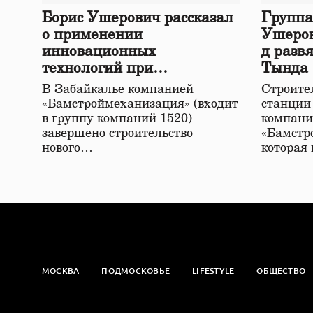
Борис Ушерович рассказал
Группа
о применении
Ушеров
инновационных
д разв
технологий при
Тында
строительстве нового моста
В Забайкалье компанией
Строител
в Забайкалье
«Бамстроймеханизация» (входит
станции
в группу компаний 1520)
компани
завершено строительство
«Бамстр
нового…
которая
МОСКВА
ПОДМОСКОВЬЕ
LIFESTYLE
ОБЩЕСТВО