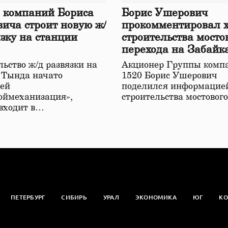
 компаний Бориса
Борис Ушерович
ича строит новую ж/
прокомментировал 
язку на станции
строительства мосто
перехода на Забайк
железной дороге
ьство ж/д развязки на
Акционер Группы комп
 Тында начато
1520 Борис Ушерович
ей
поделился информацией
оймеханизация»,
строительства мостовог
 входит в…
ПЕТЕРБУРГ
СИБИРЬ
УРАЛ
ЭКОНОМИКА
ЮГ
КО