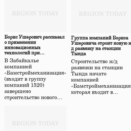
Борис Ушерович рассказал
Группа компаний Бориса
о применении
Ушеровича строит новую ж
инновационных
д развязку на станции
технологий при
Тында
строительстве нового моста
В Забайкалье
Строительство ж/д
в Забайкалье
компанией
развязки на станции
«Бамстроймеханизация»
Тында начато
(входит в группу
компанией
компаний 1520)
«Бамстроймеханизация
завершено
которая входит в…
строительство нового…