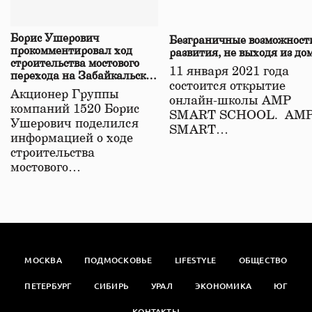
Борис Ушерович
Безграничные возможност
прокомментировал ход
развития, не выходя из до
строительства мостового
11 января 2021 года
перехода на Забайкальской
состоится открытие
железной дороге
Акционер Группы
онлайн-школы АМР
компаний 1520 Борис
SMART SCHOOL. АМ
Ушерович поделился
SMART…
информацией о ходе
строительства
мостового…
МОСКВА
ПОДМОСКОВЬЕ
LIFESTYLE
ОБЩЕСТВО
ПЕТЕРБУРГ
СИБИРЬ
УРАЛ
ЭКОНОМИКА
ЮГ
КОНТАКТЫ