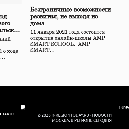
Безграничные возможности
ход
развития, не выходя из
вого
дома
альской
11 января 2021 года состоится
открытие онлайн-школы АМР
аний
SMART SCHOOL. АМР
SMART…
 о ходе
о…
НТАКТЫ
© 2026
INREGIONTODAY.RU
- НОВОСТИ
МОСКВА. В РЕГИОНЕ СЕГОДНЯ