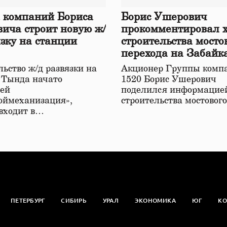
 компаний Бориса
Борис Ушерович
ича строит новую ж/
прокомментировал 
язку на станции
строительства мосто
перехода на Забайк
железной дороге
ьство ж/д развязки на
Акционер Группы комп
 Тында начато
1520 Борис Ушерович
ей
поделился информацией
оймеханизация»,
строительства мостовог
 входит в…
ПЕТЕРБУРГ
СИБИРЬ
УРАЛ
ЭКОНОМИКА
ЮГ
КО