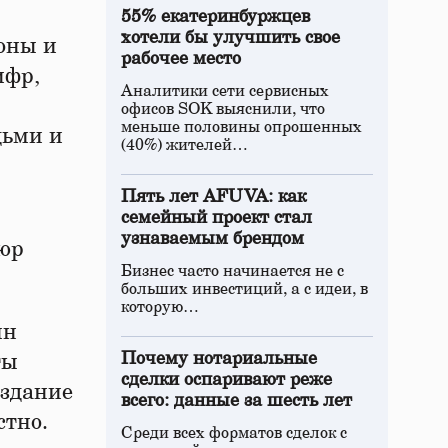
55% екатеринбуржцев
хотели бы улучшить свое
оны и
рабочее место
ифр,
Аналитики сети сервисных
офисов SOK выяснили, что
меньше половины опрошенных
дьми и
(40%) жителей…
Пять лет AFUVA: как
семейный проект стал
узнаваемым брендом
пюр
Бизнес часто начинается не с
больших инвестиций, а с идеи, в
которую…
йн
Почему нотариальные
ты
сделки оспаривают реже
 здание
всего: данные за шесть лет
стно.
Среди всех форматов сделок с