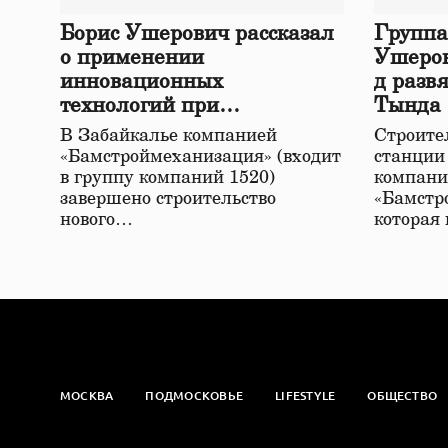
Борис Ушерович рассказал
Группа
о применении
Ушеров
инновационных
д разв
технологий при
Тында
строительстве нового моста
В Забайкалье компанией
Строител
в Забайкалье
«Бамстроймеханизация» (входит
станции
в группу компаний 1520)
компани
завершено строительство
«Бамстр
нового…
которая
МОСКВА
ПОДМОСКОВЬЕ
LIFESTYLE
ОБЩЕСТВО