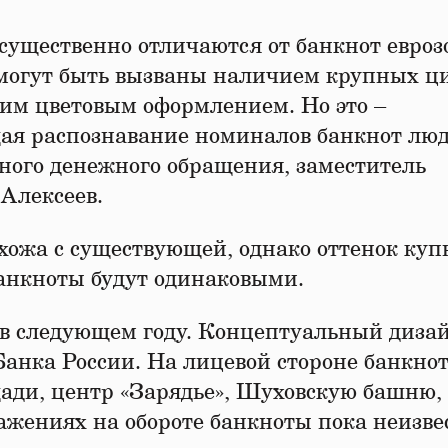
ущественно отличаются от банкнот евроз
 могут быть вызваны наличием крупных ц
им цветовым оформлением. Но это –
ая распознавание номиналов банкнот лю
ного денежного обращения, заместитель
Алексеев.
схожа с существующей, однако оттенок ку
банкноты будут одинаковыми.
т в следующем году. Концептуальный диза
Банка России. На лицевой стороне банкно
ади, центр «Зарядье», Шуховскую башню,
ажениях на обороте банкноты пока неизве