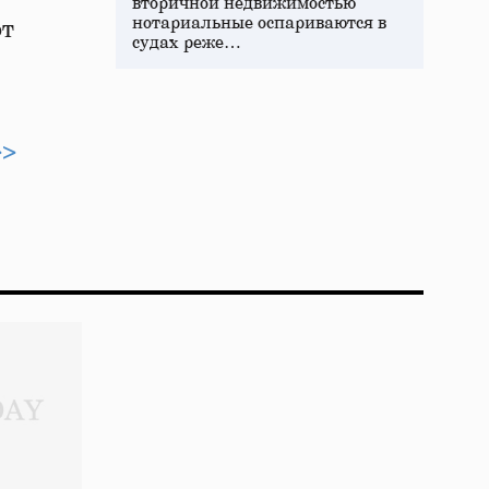
вторичной недвижимостью
нотариальные оспариваются в
от
судах реже…
>>