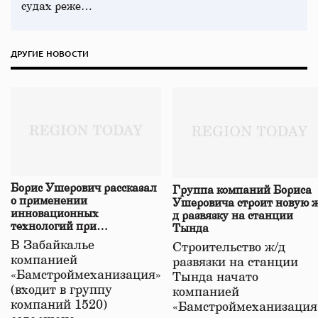
судах реже…
ДРУГИЕ НОВОСТИ
Борис Ушерович рассказал
Группа компаний Бориса
о применении
Ушеровича строит новую ж
инновационных
д развязку на станции
технологий при
Тында
строительстве нового моста
В Забайкалье
Строительство ж/д
в Забайкалье
компанией
развязки на станции
«Бамстроймеханизация»
Тында начато
(входит в группу
компанией
компаний 1520)
«Бамстроймеханизация