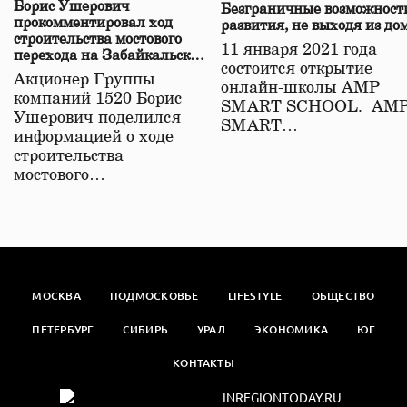
Борис Ушерович
Безграничные возможност
прокомментировал ход
развития, не выходя из до
строительства мостового
11 января 2021 года
перехода на Забайкальской
состоится открытие
железной дороге
Акционер Группы
онлайн-школы АМР
компаний 1520 Борис
SMART SCHOOL. АМ
Ушерович поделился
SMART…
информацией о ходе
строительства
мостового…
МОСКВА
ПОДМОСКОВЬЕ
LIFESTYLE
ОБЩЕСТВО
ПЕТЕРБУРГ
СИБИРЬ
УРАЛ
ЭКОНОМИКА
ЮГ
КОНТАКТЫ