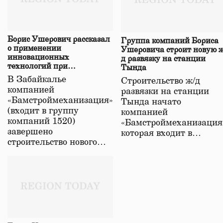
Борис Ушерович рассказал
Группа компаний Бориса
о применении
Ушеровича строит новую ж
инновационных
д развязку на станции
технологий при
Тында
строительстве нового моста
В Забайкалье
Строительство ж/д
в Забайкалье
компанией
развязки на станции
«Бамстроймеханизация»
Тында начато
(входит в группу
компанией
компаний 1520)
«Бамстроймеханизация
завершено
которая входит в…
строительство нового…