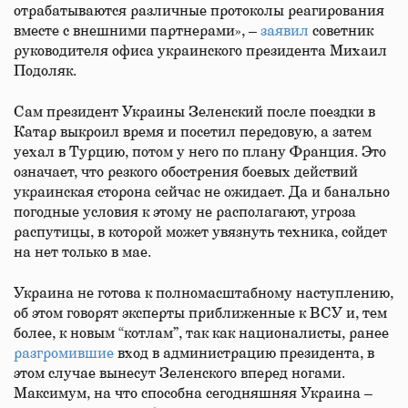
отрабатываются различные протоколы реагирования
вместе с внешними партнерами», –
заявил
советник
руководителя офиса украинского президента Михаил
Подоляк.
Сам президент Украины Зеленский после поездки в
Катар выкроил время и посетил передовую, а затем
уехал в Турцию, потом у него по плану Франция. Это
означает, что резкого обострения боевых действий
украинская сторона сейчас не ожидает. Да и банально
погодные условия к этому не располагают, угроза
распутицы, в которой может увязнуть техника, сойдет
на нет только в мае.
Украина не готова к полномасштабному наступлению,
об этом говорят эксперты приближенные к ВСУ и, тем
более, к новым “котлам”, так как националисты, ранее
разгромившие
вход в администрацию президента, в
этом случае вынесут Зеленского вперед ногами.
Максимум, на что способна сегодняшняя Украина –