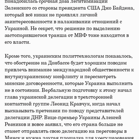
понадобилась срочная доза легитимизации
Зеленского со стороны президента США Джо Байдена,
который всё никак не проявлял личной
заинтересованности в налаживании отношений с
Украиной. Не секрет, что решение по выделению
застопорившегося транша от МВФ тоже находится в
его власти.
Кроме того, украинским политтехнологам показалось,
что обострение на Донбассе будет хорошим поводом
привлечь внимание международной общественности к
внутриукраинскому конфликту и пересмотреть
минские договоренности, которые Украина выполнить
не в состоянии. Вербальную подготовку к этому начал
глава украинской делегации в трехсторонней
контактной группе Леонид Кравчук, когда начал
высказывать претензии по поводу представителей
делегации ДНР. Вице-​премьер Украины Алексей
Резников и вовсе заявил, что его страна больше не
станет отправлять свою делегацию на переговоры в
Минск и нужна другая площадка для урегулирования