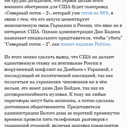
Не трудно догадаться, что первой целью этого
военного обострения для США будет газопровод
«Северный поток – 2», который уже
готов на 98%
, в
связи с тем, что его запуск цементирует
экономическую связь Германии и России, что явно не в
интересах США. Однако администрация Джо Бадена
назначает специального представителя, чтобы “убить”
“Северный поток – 2”, как
пишет издание Politico
.
Из этого можно сделать вывод, что США не делают
единственную ставку на втягивание России в
вооруженный конфликт на Донбассе с Украиной, с
последующей её политической изоляцией, так как
полагаться на украинских чиновников ни в чём
нельзя, это знает даже Джо Байден, так как их
договороспособность нулевая. К тому же любые
переговоры могут быть записаны, а потом сделаны
достоянием общественности. Представители
администрации Белого дома за короткий промежуток
времени провели пять телефонных разговоров с
украинской стороной, включая разговор президентов.