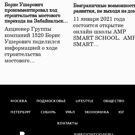
Борис Ушерович
Безграничные возможност
прокомментировал ход
развития, не выходя из до
строительства мостового
11 января 2021 года
перехода на Забайкальской
состоится открытие
железной дороге
Акционер Группы
онлайн-школы АМР
компаний 1520 Борис
SMART SCHOOL. АМ
Ушерович поделился
SMART…
информацией о ходе
строительства
мостового…
МОСКВА
ПОДМОСКОВЬЕ
LIFESTYLE
ОБЩЕСТВО
ПЕТЕРБУРГ
СИБИРЬ
УРАЛ
ЭКОНОМИКА
ЮГ
КОНТАКТЫ