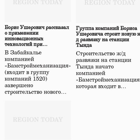
Борис Ушерович рассказал
Группа компаний Бориса
о применении
Ушеровича строит новую ж
инновационных
д развязку на станции
технологий при
Тында
строительстве нового моста
В Забайкалье
Строительство ж/д
в Забайкалье
компанией
развязки на станции
«Бамстроймеханизация»
Тында начато
(входит в группу
компанией
компаний 1520)
«Бамстроймеханизация
завершено
которая входит в…
строительство нового…