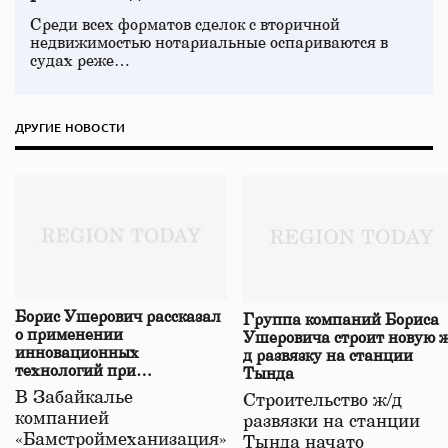
Среди всех форматов сделок с вторичной
недвижимостью нотариальные оспариваются в
судах реже…
ДРУГИЕ НОВОСТИ
Борис Ушерович рассказал
Группа компаний Бориса
о применении
Ушеровича строит новую ж
инновационных
д развязку на станции
технологий при
Тында
строительстве нового моста
В Забайкалье
Строительство ж/д
в Забайкалье
компанией
развязки на станции
«Бамстроймеханизация»
Тында начато