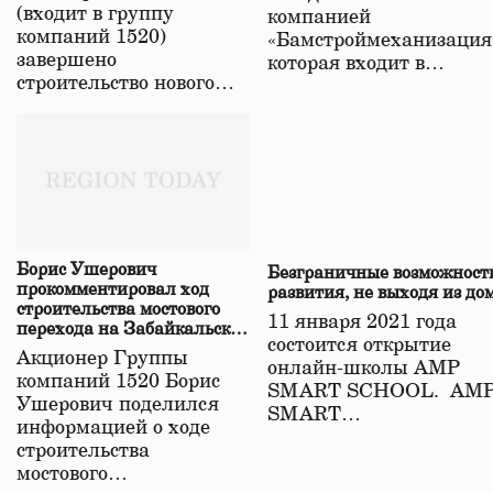
(входит в группу
компанией
компаний 1520)
«Бамстроймеханизация
завершено
которая входит в…
строительство нового…
Борис Ушерович
Безграничные возможност
прокомментировал ход
развития, не выходя из до
строительства мостового
11 января 2021 года
перехода на Забайкальской
состоится открытие
железной дороге
Акционер Группы
онлайн-школы АМР
компаний 1520 Борис
SMART SCHOOL. АМ
Ушерович поделился
SMART…
информацией о ходе
строительства
мостового…