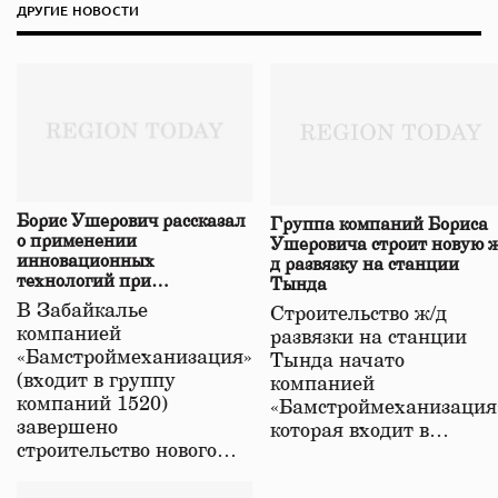
ДРУГИЕ НОВОСТИ
Борис Ушерович рассказал
Группа компаний Бориса
о применении
Ушеровича строит новую ж
инновационных
д развязку на станции
технологий при
Тында
строительстве нового моста
В Забайкалье
Строительство ж/д
в Забайкалье
компанией
развязки на станции
«Бамстроймеханизация»
Тында начато
(входит в группу
компанией
компаний 1520)
«Бамстроймеханизация
завершено
которая входит в…
строительство нового…