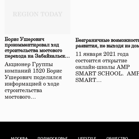
Борис Ушерович
Безграничные возможност
прокомментировал ход
развития, не выходя из до
строительства мостового
11 января 2021 года
перехода на Забайкальской
состоится открытие
железной дороге
Акционер Группы
онлайн-школы АМР
компаний 1520 Борис
SMART SCHOOL. АМ
Ушерович поделился
SMART…
информацией о ходе
строительства
мостового…
МОСКВА
ПОДМОСКОВЬЕ
LIFESTYLE
ОБЩЕСТВО