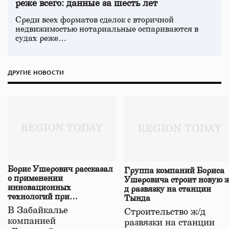
реже всего: данные за шесть лет
Среди всех форматов сделок с вторичной
недвижимостью нотариальные оспариваются в
судах реже…
ДРУГИЕ НОВОСТИ
Борис Ушерович рассказал
Группа компаний Бориса
о применении
Ушеровича строит новую ж
инновационных
д развязку на станции
технологий при
Тында
строительстве нового моста
В Забайкалье
Строительство ж/д
в Забайкалье
компанией
развязки на станции