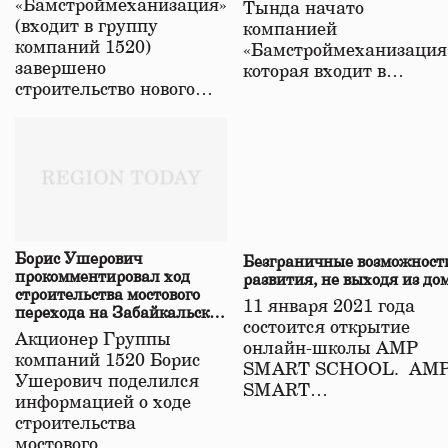
«Бамстроймеханизация»
Тында начато
(входит в группу
компанией
компаний 1520)
«Бамстроймеханизация
завершено
которая входит в…
строительство нового…
Борис Ушерович
Безграничные возможност
прокомментировал ход
развития, не выходя из до
строительства мостового
11 января 2021 года
перехода на Забайкальской
состоится открытие
железной дороге
Акционер Группы
онлайн-школы АМР
компаний 1520 Борис
SMART SCHOOL. АМ
Ушерович поделился
SMART…
информацией о ходе
строительства
мостового…