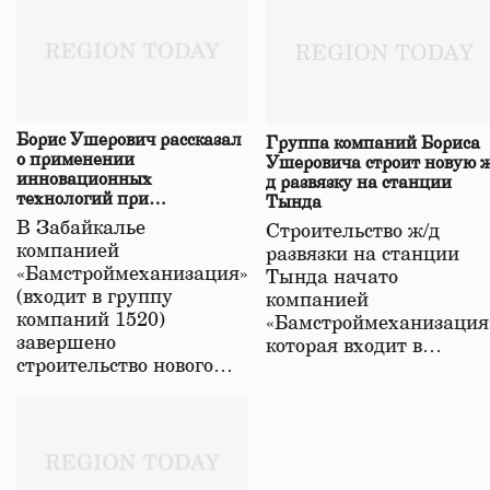
Борис Ушерович рассказал
Группа компаний Бориса
о применении
Ушеровича строит новую ж
инновационных
д развязку на станции
технологий при
Тында
строительстве нового моста
В Забайкалье
Строительство ж/д
в Забайкалье
компанией
развязки на станции
«Бамстроймеханизация»
Тында начато
(входит в группу
компанией
компаний 1520)
«Бамстроймеханизация
завершено
которая входит в…
строительство нового…