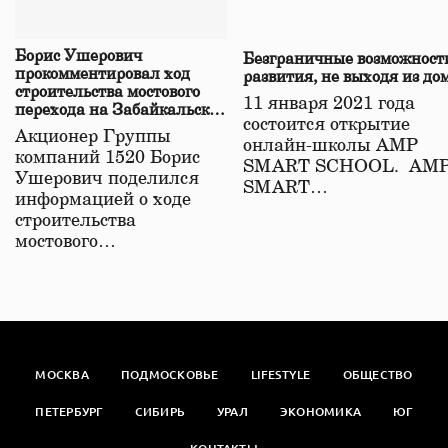
Борис Ушерович
Безграничные возможност
прокомментировал ход
развития, не выходя из до
строительства мостового
11 января 2021 года
перехода на Забайкальской
состоится открытие
железной дороге
Акционер Группы
онлайн-школы АМР
компаний 1520 Борис
SMART SCHOOL. АМ
Ушерович поделился
SMART…
информацией о ходе
строительства
мостового…
МОСКВА
ПОДМОСКОВЬЕ
LIFESTYLE
ОБЩЕСТВО
ПЕТЕРБУРГ
СИБИРЬ
УРАЛ
ЭКОНОМИКА
ЮГ