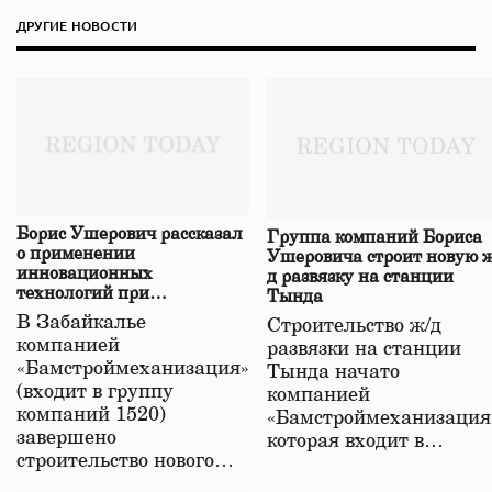
ДРУГИЕ НОВОСТИ
Борис Ушерович рассказал
Группа компаний Бориса
о применении
Ушеровича строит новую ж
инновационных
д развязку на станции
технологий при
Тында
строительстве нового моста
В Забайкалье
Строительство ж/д
в Забайкалье
компанией
развязки на станции
«Бамстроймеханизация»
Тында начато
(входит в группу
компанией
компаний 1520)
«Бамстроймеханизация
завершено
которая входит в…
строительство нового…