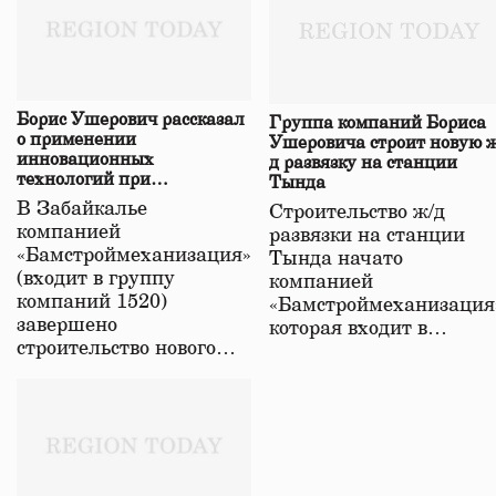
Борис Ушерович рассказал
Группа компаний Бориса
о применении
Ушеровича строит новую ж
инновационных
д развязку на станции
технологий при
Тында
строительстве нового моста
В Забайкалье
Строительство ж/д
в Забайкалье
компанией
развязки на станции
«Бамстроймеханизация»
Тында начато
(входит в группу
компанией
компаний 1520)
«Бамстроймеханизация
завершено
которая входит в…
строительство нового…