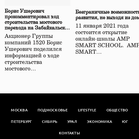
Борис Ушерович
Безграничные возможност
прокомментировал ход
развития, не выходя из до
строительства мостового
11 января 2021 года
перехода на Забайкальской
состоится открытие
железной дороге
Акционер Группы
онлайн-школы АМР
компаний 1520 Борис
SMART SCHOOL. АМ
Ушерович поделился
SMART…
информацией о ходе
строительства
мостового…
МОСКВА
ПОДМОСКОВЬЕ
LIFESTYLE
ОБЩЕСТВО
ПЕТЕРБУРГ
СИБИРЬ
УРАЛ
ЭКОНОМИКА
ЮГ
КОНТАКТЫ