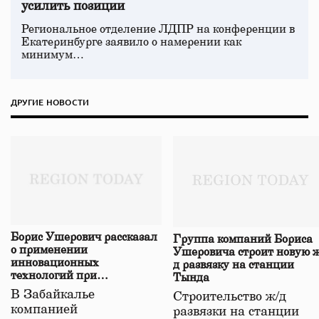
усилить позиции
Региональное отделение ЛДПР на конференции в
Екатеринбурге заявило о намерении как
минимум…
ДРУГИЕ НОВОСТИ
Борис Ушерович рассказал
Группа компаний Бориса
о применении
Ушеровича строит новую ж
инновационных
д развязку на станции
технологий при
Тында
строительстве нового моста
В Забайкалье
Строительство ж/д
в Забайкалье
компанией
развязки на станции