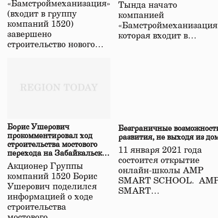
«Бамстроймеханизация»
Тында начато
(входит в группу
компанией
компаний 1520)
«Бамстроймеханизация
завершено
которая входит в…
строительство нового…
Борис Ушерович
Безграничные возможност
прокомментировал ход
развития, не выходя из до
строительства мостового
11 января 2021 года
перехода на Забайкальской
состоится открытие
железной дороге
Акционер Группы
онлайн-школы АМР
компаний 1520 Борис
SMART SCHOOL. АМ
Ушерович поделился
SMART…
информацией о ходе
строительства
мостового…