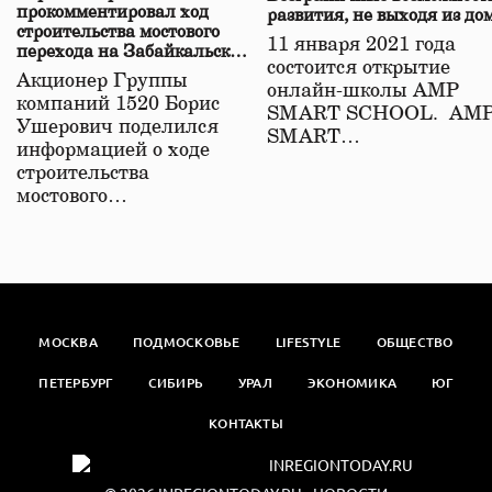
прокомментировал ход
развития, не выходя из до
строительства мостового
11 января 2021 года
перехода на Забайкальской
состоится открытие
железной дороге
Акционер Группы
онлайн-школы АМР
компаний 1520 Борис
SMART SCHOOL. АМ
Ушерович поделился
SMART…
информацией о ходе
строительства
мостового…
МОСКВА
ПОДМОСКОВЬЕ
LIFESTYLE
ОБЩЕСТВО
ПЕТЕРБУРГ
СИБИРЬ
УРАЛ
ЭКОНОМИКА
ЮГ
КОНТАКТЫ