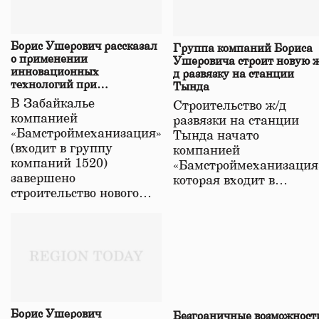
Борис Ушерович рассказал
Группа компаний Бориса
о применении
Ушеровича строит новую ж
инновационных
д развязку на станции
технологий при
Тында
строительстве нового моста
В Забайкалье
Строительство ж/д
в Забайкалье
компанией
развязки на станции
«Бамстроймеханизация»
Тында начато
(входит в группу
компанией
компаний 1520)
«Бамстроймеханизация
завершено
которая входит в…
строительство нового…
Борис Ушерович
Безграничные возможност