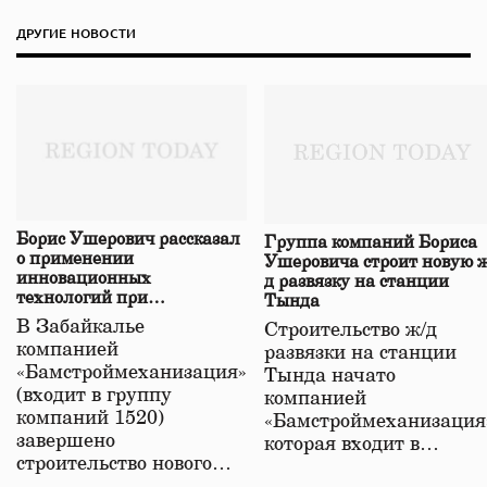
ДРУГИЕ НОВОСТИ
Борис Ушерович рассказал
Группа компаний Бориса
о применении
Ушеровича строит новую ж
инновационных
д развязку на станции
технологий при
Тында
строительстве нового моста
В Забайкалье
Строительство ж/д
в Забайкалье
компанией
развязки на станции
«Бамстроймеханизация»
Тында начато
(входит в группу
компанией
компаний 1520)
«Бамстроймеханизация
завершено
которая входит в…
строительство нового…