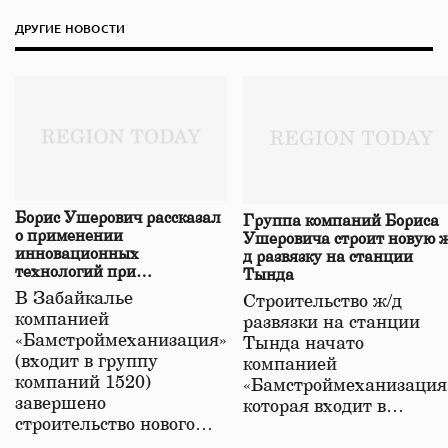
ДРУГИЕ НОВОСТИ
Борис Ушерович рассказал
Группа компаний Бориса
о применении
Ушеровича строит новую ж
инновационных
д развязку на станции
технологий при
Тында
строительстве нового моста
В Забайкалье
Строительство ж/д
в Забайкалье
компанией
развязки на станции
«Бамстроймеханизация»
Тында начато
(входит в группу
компанией
компаний 1520)
«Бамстроймеханизация
завершено
которая входит в…
строительство нового…