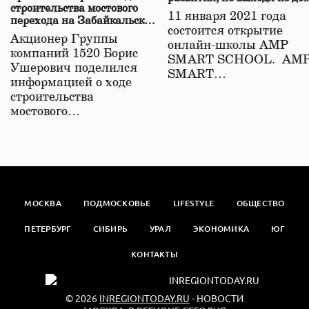
строительства мостового
11 января 2021 года
перехода на Забайкальской
состоится открытие
железной дороге
Акционер Группы
онлайн-школы АМР
компаний 1520 Борис
SMART SCHOOL. АМ
Ушерович поделился
SMART…
информацией о ходе
строительства
мостового…
МОСКВА
ПОДМОСКОВЬЕ
LIFESTYLE
ОБЩЕСТВО
ПЕТЕРБУРГ
СИБИРЬ
УРАЛ
ЭКОНОМИКА
ЮГ
КОНТАКТЫ
© 2026
INREGIONTODAY.RU
- НОВОСТИ