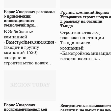
Борис Ушерович рассказал
Группа компаний Бориса
о применении
Ушеровича строит новую ж
инновационных
д развязку на станции
технологий при
Тында
строительстве нового моста
В Забайкалье
Строительство ж/д
в Забайкалье
компанией
развязки на станции
«Бамстроймеханизация»
Тында начато
(входит в группу
компанией
компаний 1520)
«Бамстроймеханизация
завершено
которая входит в…
строительство нового…
Борис Ушерович
Безграничные возможност
прокомментировал ход
развития, не выходя из до