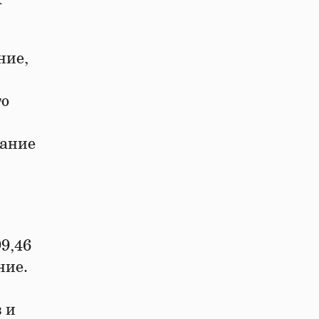
ние,
го
вание
9,46
ние.
 и