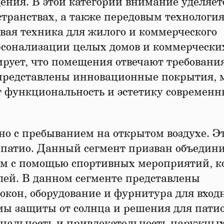
ния. В этой категории внимание уделяет
транствах, а также передовым технология
овая техника для жилого и коммерческого
рсонализации целых домов и коммерчески
ирует, что помещения отвечают требовани
 представлены инновационные покрытия, 
т функциональность и эстетику современ
ано с пребыванием на открытом воздухе. Э
 патио. Данный сегмент призван объедин
ом с помощью спортивных мероприятий, к
лей. В данном сегменте представлены
окон, оборудование и фурнитура для вход
мы защиты от солнца и решения для патио
ональность и привлекательность наружны