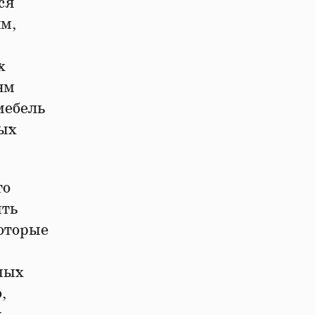
ся
м,
х
ям
мебель
ных
то
ить
оторые
ных
,
х