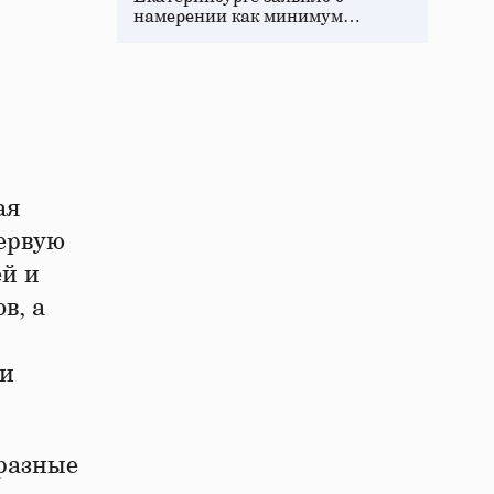
намерении как минимум…
ая
ервую
ей и
в, а
ии
бразные