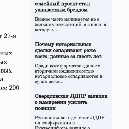
семейный проект стал
узнаваемым брендом
Бизнес часто начинается не с
больших инвестиций, а с идеи, в
которую…
 27-я
Почему нотариальные
сделки оспаривают реже
ьных
всего: данные за шесть лет
ных
Среди всех форматов сделок с
евых
вторичной недвижимостью
нотариальные оспариваются в
 а
судах реже…
ее 200
Свердловская ЛДПР заявила
о намерении усилить
позиции
Региональное отделение ЛДПР
на конференции в
Екатеринбурге заявило о