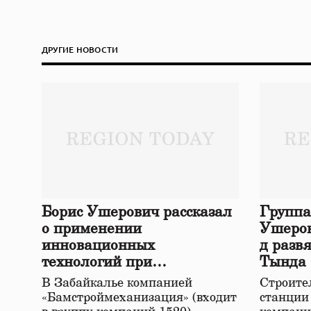
ДРУГИЕ НОВОСТИ
Борис Ушерович рассказал
Группа
о применении
Ушеров
инновационных
д разв
технологий при
Тында
строительстве нового моста
В Забайкалье компанией
Строител
в Забайкалье
«Бамстроймеханизация» (входит
станции