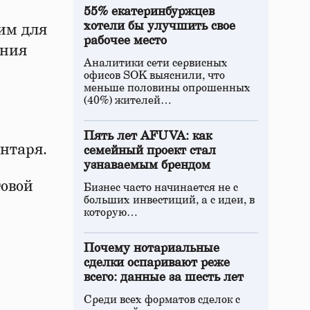
55% екатеринбуржцев
хотели бы улучшить свое
 им для
рабочее место
ения
Аналитики сети сервисных
офисов SOK выяснили, что
меньше половины опрошенных
(40%) жителей…
Пять лет AFUVA: как
нтаря.
семейный проект стал
узнаваемым брендом
говой
Бизнес часто начинается не с
больших инвестиций, а с идеи, в
которую…
Почему нотариальные
сделки оспаривают реже
всего: данные за шесть лет
Среди всех форматов сделок с