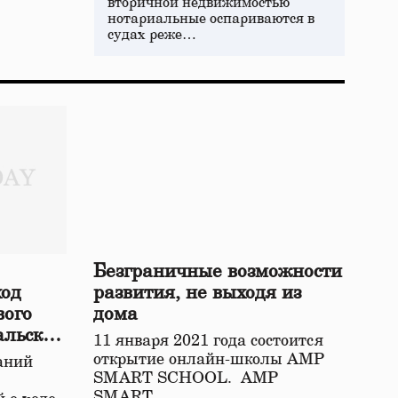
вторичной недвижимостью
нотариальные оспариваются в
судах реже…
Безграничные возможности
ход
развития, не выходя из
вого
дома
альской
11 января 2021 года состоится
открытие онлайн-школы АМР
аний
SMART SCHOOL. АМР
SMART…