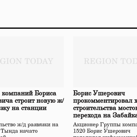
 компаний Бориса
Борис Ушерович
ича строит новую ж/
прокомментировал 
язку на станции
строительства мосто
перехода на Забайк
железной дороге
ьство ж/д развязки на
Акционер Группы комп
 Тында начато
1520 Борис Ушерович