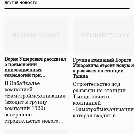
ДРУГИЕ НОВОСТИ
Борис Ушерович рассказал
Группа компаний Бориса
о применении
Ушеровича строит новую ж
инновационных
д развязку на станции
технологий при
Тында
строительстве нового моста
В Забайкалье
Строительство ж/д
в Забайкалье
компанией
развязки на станции
«Бамстроймеханизация»
Тында начато
(входит в группу
компанией
компаний 1520)
«Бамстроймеханизация
завершено
которая входит в…
строительство нового…