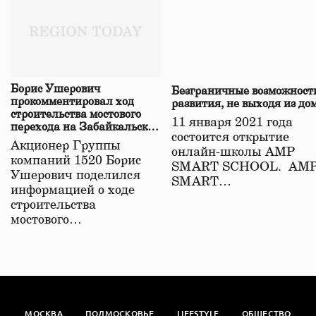
Борис Ушерович
Безграничные возможност
прокомментировал ход
развития, не выходя из до
строительства мостового
11 января 2021 года
перехода на Забайкальской
состоится открытие
железной дороге
Акционер Группы
онлайн-школы АМР
компаний 1520 Борис
SMART SCHOOL. АМ
Ушерович поделился
SMART…
информацией о ходе
строительства
мостового…
МОСКВА
ПОДМОСКОВЬЕ
LIFESTYLE
ОБЩЕСТВО