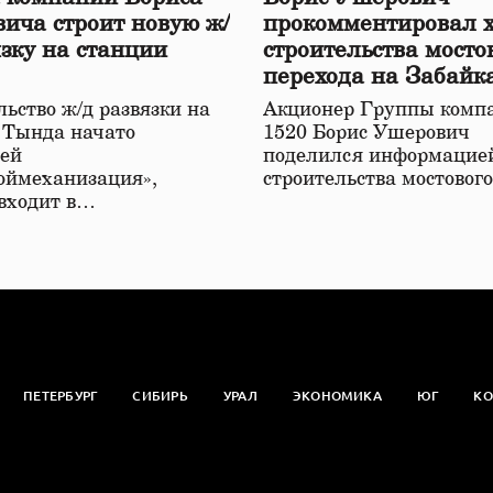
ича строит новую ж/
прокомментировал 
язку на станции
строительства мосто
перехода на Забайк
железной дороге
ьство ж/д развязки на
Акционер Группы комп
 Тында начато
1520 Борис Ушерович
ей
поделился информацией
оймеханизация»,
строительства мостовог
 входит в…
ПЕТЕРБУРГ
СИБИРЬ
УРАЛ
ЭКОНОМИКА
ЮГ
КО