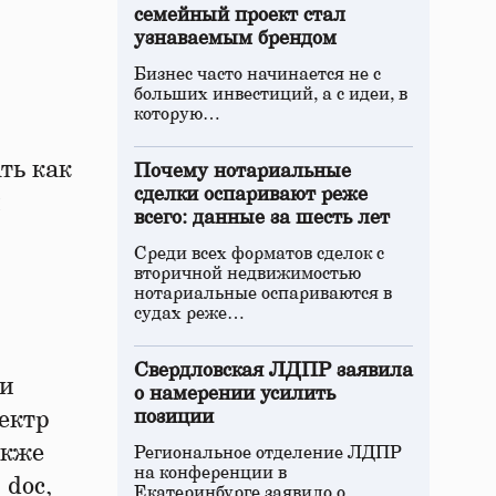
семейный проект стал
узнаваемым брендом
Бизнес часто начинается не с
больших инвестиций, а с идеи, в
которую…
ть как
Почему нотариальные
сделки оспаривают реже
и
всего: данные за шесть лет
Среди всех форматов сделок с
вторичной недвижимостью
нотариальные оспариваются в
судах реже…
Свердловская ЛДПР заявила
ти
о намерении усилить
ектр
позиции
акже
Региональное отделение ЛДПР
на конференции в
 doc,
Екатеринбурге заявило о