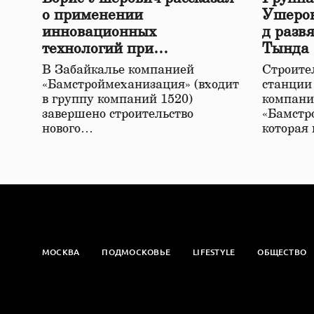
о применении
Ушеров
инновационных
д разв
технологий при
Тында
строительстве нового моста
В Забайкалье компанией
Строител
в Забайкалье
«Бамстроймеханизация» (входит
станции
в группу компаний 1520)
компани
завершено строительство
«Бамстр
нового…
которая
МОСКВА
ПОДМОСКОВЬЕ
LIFESTYLE
ОБЩЕСТВО