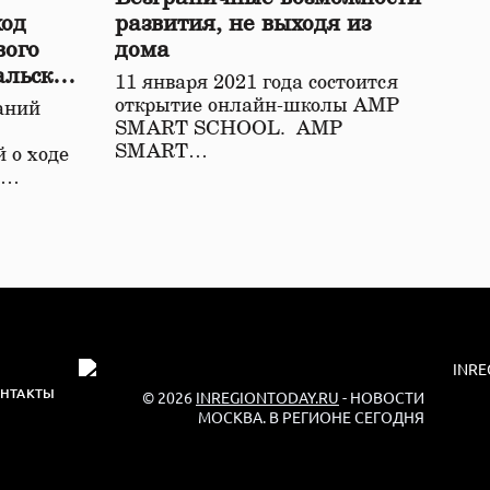
ход
развития, не выходя из
вого
дома
альской
11 января 2021 года состоится
открытие онлайн-школы АМР
аний
SMART SCHOOL. АМР
SMART…
 о ходе
о…
НТАКТЫ
© 2026
INREGIONTODAY.RU
- НОВОСТИ
МОСКВА. В РЕГИОНЕ СЕГОДНЯ