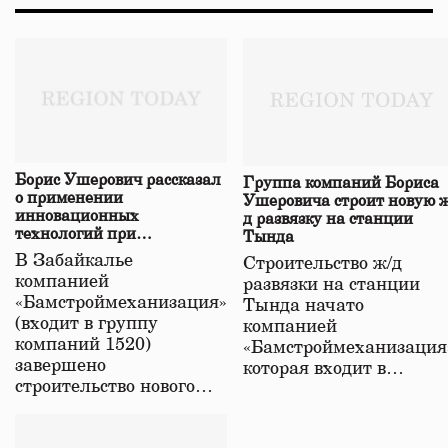
Борис Ушерович рассказал
Группа компаний Бориса
о применении
Ушеровича строит новую ж
инновационных
д развязку на станции
технологий при
Тында
строительстве нового моста
В Забайкалье
Строительство ж/д
в Забайкалье
компанией
развязки на станции
«Бамстроймеханизация»
Тында начато
(входит в группу
компанией
компаний 1520)
«Бамстроймеханизация
завершено
которая входит в…
строительство нового…