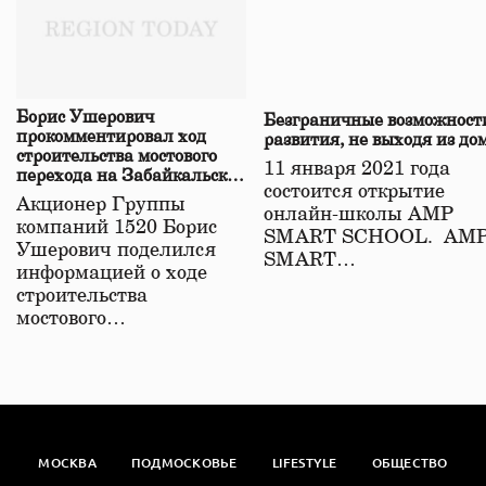
Борис Ушерович
Безграничные возможност
прокомментировал ход
развития, не выходя из до
строительства мостового
11 января 2021 года
перехода на Забайкальской
состоится открытие
железной дороге
Акционер Группы
онлайн-школы АМР
компаний 1520 Борис
SMART SCHOOL. АМ
Ушерович поделился
SMART…
информацией о ходе
строительства
мостового…
МОСКВА
ПОДМОСКОВЬЕ
LIFESTYLE
ОБЩЕСТВО