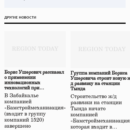
ДРУГИЕ НОВОСТИ
Борис Ушерович рассказал
Группа компаний Бориса
о применении
Ушеровича строит новую ж
инновационных
д развязку на станции
технологий при
Тында
строительстве нового моста
В Забайкалье
Строительство ж/д
в Забайкалье
компанией
развязки на станции
«Бамстроймеханизация»
Тында начато
(входит в группу
компанией
компаний 1520)
«Бамстроймеханизация
завершено
которая входит в…