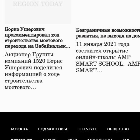
Борис Ушерович
Безграничные возможност
прокомментировал ход
развития, не выходя из до
строительства мостового
11 января 2021 года
перехода на Забайкальской
состоится открытие
железной дороге
Акционер Группы
онлайн-школы АМР
компаний 1520 Борис
SMART SCHOOL. АМ
Ушерович поделился
SMART…
информацией о ходе
строительства
мостового…
МОСКВА
ПОДМОСКОВЬЕ
LIFESTYLE
ОБЩЕСТВО