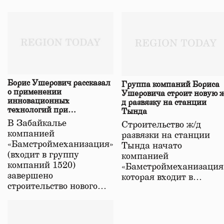
Борис Ушерович рассказал
Группа компаний Бориса
о применении
Ушеровича строит новую ж
инновационных
д развязку на станции
технологий при
Тында
строительстве нового моста
В Забайкалье
Строительство ж/д
в Забайкалье
компанией
развязки на станции
«Бамстроймеханизация»
Тында начато
(входит в группу
компанией
компаний 1520)
«Бамстроймеханизация
завершено
которая входит в…
строительство нового…