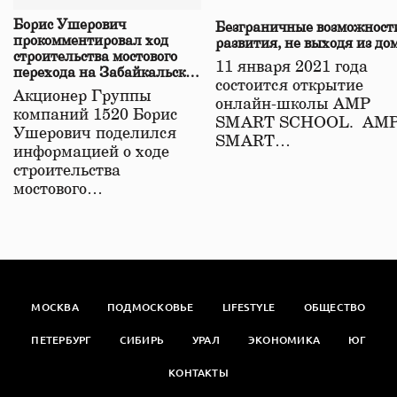
Борис Ушерович
Безграничные возможност
прокомментировал ход
развития, не выходя из до
строительства мостового
11 января 2021 года
перехода на Забайкальской
состоится открытие
железной дороге
Акционер Группы
онлайн-школы АМР
компаний 1520 Борис
SMART SCHOOL. АМ
Ушерович поделился
SMART…
информацией о ходе
строительства
мостового…
МОСКВА
ПОДМОСКОВЬЕ
LIFESTYLE
ОБЩЕСТВО
ПЕТЕРБУРГ
СИБИРЬ
УРАЛ
ЭКОНОМИКА
ЮГ
КОНТАКТЫ