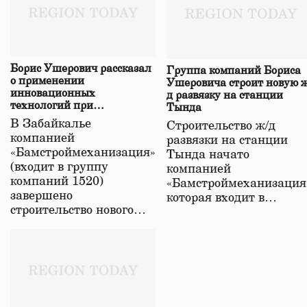
Борис Ушерович рассказал
Группа компаний Бориса
о применении
Ушеровича строит новую ж
инновационных
д развязку на станции
технологий при
Тында
строительстве нового моста
В Забайкалье
Строительство ж/д
в Забайкалье
компанией
развязки на станции
«Бамстроймеханизация»
Тында начато
(входит в группу
компанией
компаний 1520)
«Бамстроймеханизация
завершено
которая входит в…
строительство нового…