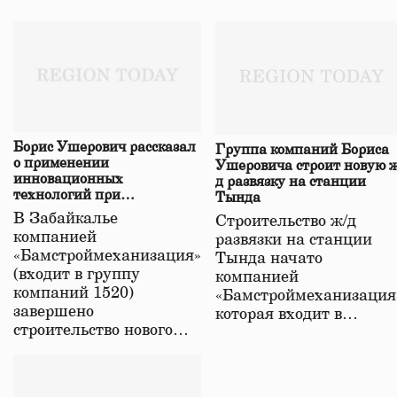
Борис Ушерович рассказал
Группа компаний Бориса
о применении
Ушеровича строит новую ж
инновационных
д развязку на станции
технологий при
Тында
строительстве нового моста
В Забайкалье
Строительство ж/д
в Забайкалье
компанией
развязки на станции
«Бамстроймеханизация»
Тында начато
(входит в группу
компанией
компаний 1520)
«Бамстроймеханизация
завершено
которая входит в…
строительство нового…