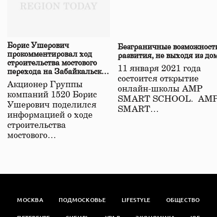
Борис Ушерович
Безграничные возможност
прокомментировал ход
развития, не выходя из до
строительства мостового
11 января 2021 года
перехода на Забайкальской
состоится открытие
железной дороге
Акционер Группы
онлайн-школы АМР
компаний 1520 Борис
SMART SCHOOL. АМ
Ушерович поделился
SMART…
информацией о ходе
строительства
мостового…
МОСКВА
ПОДМОСКОВЬЕ
LIFESTYLE
ОБЩЕСТВО