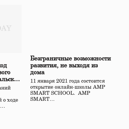
Безграничные возможности
ход
развития, не выходя из
вого
дома
альской
11 января 2021 года состоится
открытие онлайн-школы АМР
аний
SMART SCHOOL. АМР
SMART…
 о ходе
о…