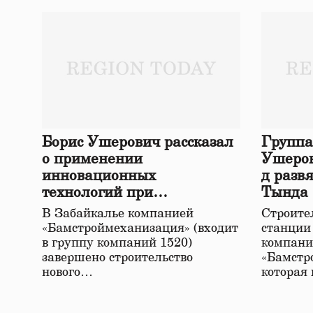
Борис Ушерович рассказал
Группа
о применении
Ушеров
инновационных
д разв
технологий при
Тында
строительстве нового моста
В Забайкалье компанией
Строител
в Забайкалье
«Бамстроймеханизация» (входит
станции
в группу компаний 1520)
компани
завершено строительство
«Бамстр
нового…
которая