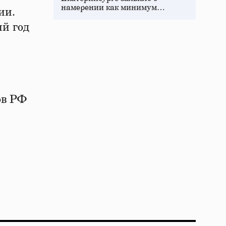
намерении как минимум…
ии.
й год
ов РФ