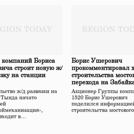
 компаний Бориса
Борис Ушерович
ича строит новую ж/
прокомментировал 
язку на станции
строительства мосто
перехода на Забайк
железной дороге
ьство ж/д развязки на
Акционер Группы комп
 Тында начато
1520 Борис Ушерович
ей
поделился информацией
оймеханизация»,
строительства мостовог
 входит в…