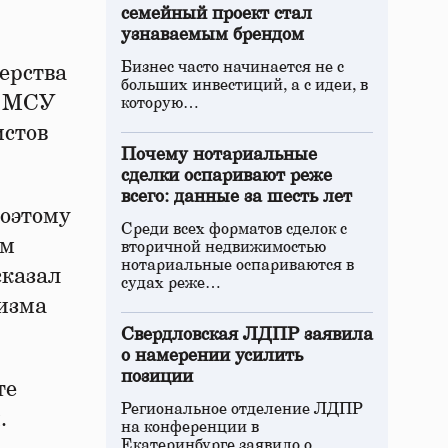
семейный проект стал
узнаваемым брендом
Бизнес часто начинается не с
ерства
больших инвестиций, а с идеи, в
в МСУ
которую…
истов
Почему нотариальные
сделки оспаривают реже
всего: данные за шесть лет
Поэтому
Среди всех форматов сделок с
ем
вторичной недвижимостью
нотариальные оспариваются в
сказал
судах реже…
ризма
Свердловская ЛДПР заявила
о намерении усилить
позиции
те
Региональное отделение ЛДПР
.
на конференции в
Екатеринбурге заявило о