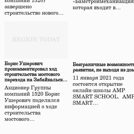
компаний 1520)
«Бамстроймеханизация
завершено
которая входит в…
строительство нового…
Борис Ушерович
Безграничные возможност
прокомментировал ход
развития, не выходя из до
строительства мостового
11 января 2021 года
перехода на Забайкальской
состоится открытие
железной дороге
Акционер Группы
онлайн-школы АМР
компаний 1520 Борис
SMART SCHOOL. АМ
Ушерович поделился
SMART…
информацией о ходе
строительства
мостового…