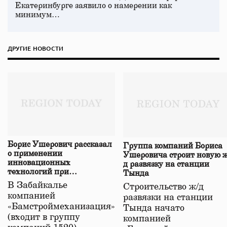
Екатеринбурге заявило о намерении как
минимум…
ДРУГИЕ НОВОСТИ
Борис Ушерович рассказал
Группа компаний Бориса
о применении
Ушеровича строит новую ж
инновационных
д развязку на станции
технологий при
Тында
строительстве нового моста
В Забайкалье
Строительство ж/д
в Забайкалье
компанией
развязки на станции
«Бамстроймеханизация»
Тында начато
(входит в группу
компанией