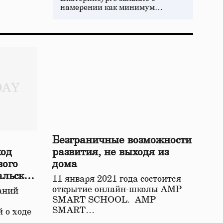
намерении как минимум…
Безграничные возможности
ход
развития, не выходя из
вого
дома
альской
11 января 2021 года состоится
открытие онлайн-школы АМР
аний
SMART SCHOOL. АМР
SMART…
 о ходе
о…