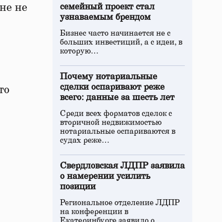
не не
семейный проект стал
узнаваемым брендом
Бизнес часто начинается не с
больших инвестиций, а с идеи, в
которую…
Почему нотариальные
сделки оспаривают реже
то
всего: данные за шесть лет
Среди всех форматов сделок с
вторичной недвижимостью
нотариальные оспариваются в
судах реже…
Свердловская ЛДПР заявила
о намерении усилить
позиции
Региональное отделение ЛДПР
на конференции в
Екатеринбурге заявило о