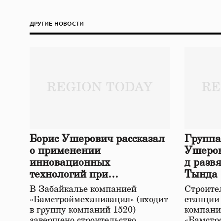
ДРУГИЕ НОВОСТИ
Борис Ушерович рассказал
Группа
о применении
Ушеров
инновационных
д разв
технологий при
Тында
строительстве нового моста
В Забайкалье компанией
Строител
в Забайкалье
«Бамстроймеханизация» (входит
станции
в группу компаний 1520)
компани
завершено строительство
«Бамстр