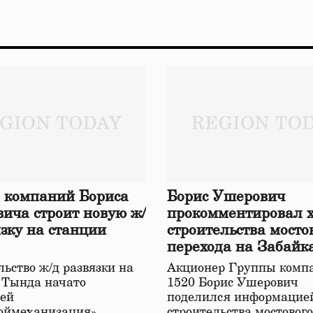
 компаний Бориса
Борис Ушерович
ича строит новую ж/
прокомментировал 
язку на станции
строительства мосто
перехода на Забайк
железной дороге
ьство ж/д развязки на
Акционер Группы комп
 Тында начато
1520 Борис Ушерович
ей
поделился информацией
оймеханизация»,
строительства мостовог