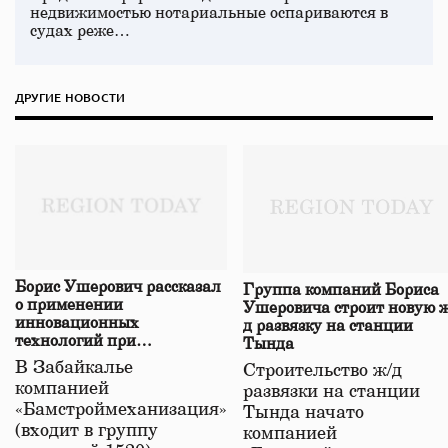
недвижимостью нотариальные оспариваются в
судах реже…
ДРУГИЕ НОВОСТИ
Борис Ушерович рассказал
Группа компаний Бориса
о применении
Ушеровича строит новую ж
инновационных
д развязку на станции
технологий при
Тында
строительстве нового моста
В Забайкалье
Строительство ж/д
в Забайкалье
компанией
развязки на станции
«Бамстроймеханизация»
Тында начато
(входит в группу
компанией