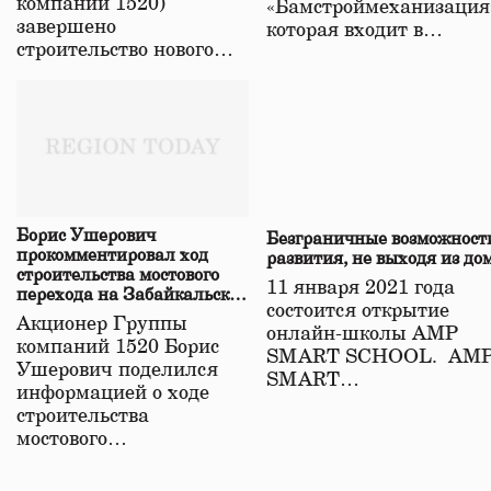
компаний 1520)
«Бамстроймеханизация
завершено
которая входит в…
строительство нового…
Борис Ушерович
Безграничные возможност
прокомментировал ход
развития, не выходя из до
строительства мостового
11 января 2021 года
перехода на Забайкальской
состоится открытие
железной дороге
Акционер Группы
онлайн-школы АМР
компаний 1520 Борис
SMART SCHOOL. АМ
Ушерович поделился
SMART…
информацией о ходе
строительства
мостового…