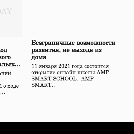
Безграничные возможности
ход
развития, не выходя из
вого
дома
альской
11 января 2021 года состоится
открытие онлайн-школы АМР
аний
SMART SCHOOL. АМР
SMART…
 о ходе
о…