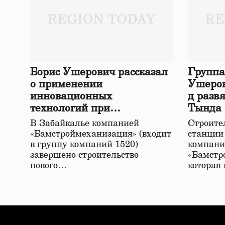
Борис Ушерович рассказал
Группа
о применении
Ушеров
инновационных
д разв
технологий при
Тында
строительстве нового моста
В Забайкалье компанией
Строител
в Забайкалье
«Бамстроймеханизация» (входит
станции
в группу компаний 1520)
компани
завершено строительство
«Бамстр
нового…
которая