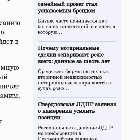
семейный проект стал
узнаваемым брендом
Бизнес часто начинается не с
исанию
больших инвестиций, а с идеи, в
по
которую…
йдет в
Почему нотариальные
сделки оспаривают реже
всего: данные за шесть лет
ромную
Среди всех форматов сделок с
ный
вторичной недвижимостью
нотариальные оспариваются в
аничат
судах реже…
самим,
Свердловская ЛДПР заявила
о намерении усилить
позиции
у
Региональное отделение ЛДПР
на конференции в
Екатеринбурге заявило о