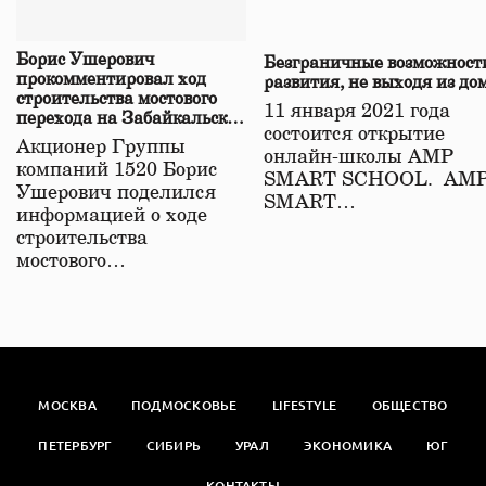
Борис Ушерович
Безграничные возможност
прокомментировал ход
развития, не выходя из до
строительства мостового
11 января 2021 года
перехода на Забайкальской
состоится открытие
железной дороге
Акционер Группы
онлайн-школы АМР
компаний 1520 Борис
SMART SCHOOL. АМ
Ушерович поделился
SMART…
информацией о ходе
строительства
мостового…
МОСКВА
ПОДМОСКОВЬЕ
LIFESTYLE
ОБЩЕСТВО
ПЕТЕРБУРГ
СИБИРЬ
УРАЛ
ЭКОНОМИКА
ЮГ
КОНТАКТЫ