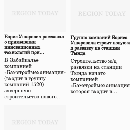
Борис Ушерович рассказал
Группа компаний Бориса
о применении
Ушеровича строит новую ж
инновационных
д развязку на станции
технологий при
Тында
строительстве нового моста
В Забайкалье
Строительство ж/д
в Забайкалье
компанией
развязки на станции
«Бамстроймеханизация»
Тында начато
(входит в группу
компанией
компаний 1520)
«Бамстроймеханизация
завершено
которая входит в…
строительство нового…