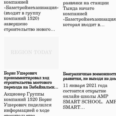
компанией
развязки на станции
«Бамстроймеханизация»
Тында начато
(входит в группу
компанией
компаний 1520)
«Бамстроймеханизация
завершено
которая входит в…
строительство нового…
Борис Ушерович
Безграничные возможност
прокомментировал ход
развития, не выходя из до
строительства мостового
11 января 2021 года
перехода на Забайкальской
состоится открытие
железной дороге
Акционер Группы
онлайн-школы АМР
компаний 1520 Борис
SMART SCHOOL. АМ
Ушерович поделился
SMART…
информацией о ходе