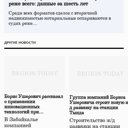
реже всего: данные за шесть лет
Среди всех форматов сделок с вторичной
недвижимостью нотариальные оспариваются в
судах реже…
ДРУГИЕ НОВОСТИ
Борис Ушерович рассказал
Группа компаний Бориса
о применении
Ушеровича строит новую ж
инновационных
д развязку на станции
технологий при
Тында
строительстве нового моста
В Забайкалье
Строительство ж/д
в Забайкалье
компанией
развязки на станции