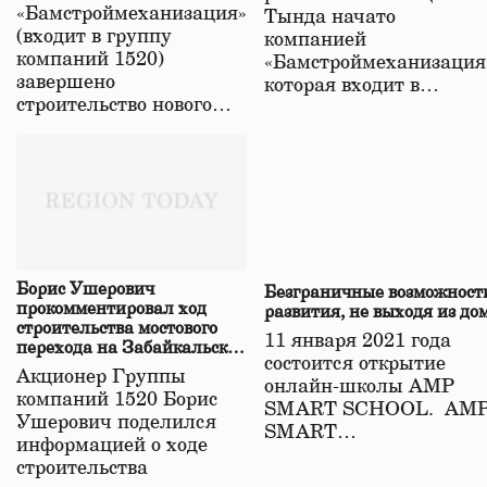
«Бамстроймеханизация»
Тында начато
(входит в группу
компанией
компаний 1520)
«Бамстроймеханизация
завершено
которая входит в…
строительство нового…
Борис Ушерович
Безграничные возможност
прокомментировал ход
развития, не выходя из до
строительства мостового
11 января 2021 года
перехода на Забайкальской
состоится открытие
железной дороге
Акционер Группы
онлайн-школы АМР
компаний 1520 Борис
SMART SCHOOL. АМ
Ушерович поделился
SMART…
информацией о ходе
строительства