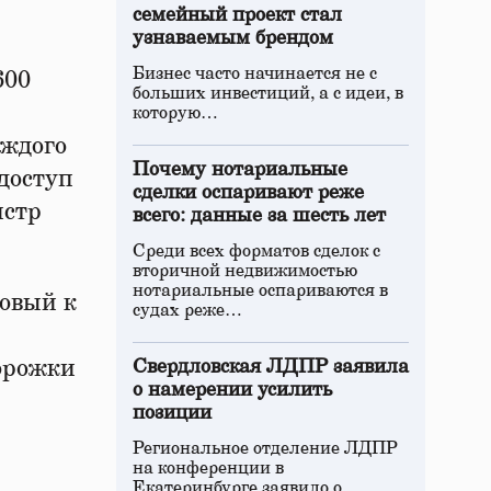
семейный проект стал
узнаваемым брендом
Бизнес часто начинается не с
600
больших инвестиций, а с идеи, в
которую…
аждого
Почему нотариальные
доступ
сделки оспаривают реже
истр
всего: данные за шесть лет
Среди всех форматов сделок с
вторичной недвижимостью
нотариальные оспариваются в
Новый к
судах реже…
орожки
Свердловская ЛДПР заявила
о намерении усилить
позиции
Региональное отделение ЛДПР
на конференции в
Екатеринбурге заявило о