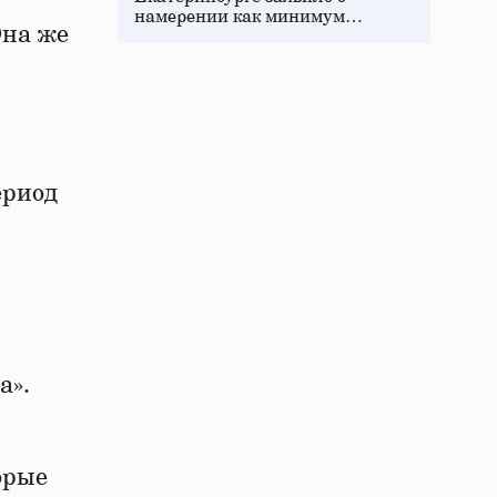
намерении как минимум…
Она же
ериод
й
и
а».
орые